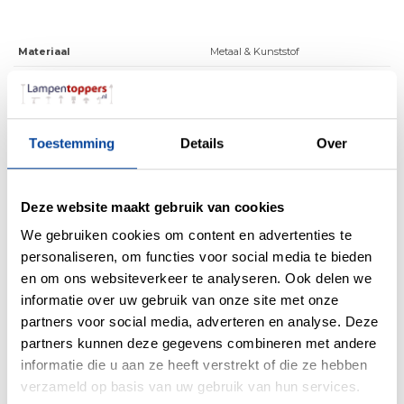
Materiaal
Metaal & Kunststof
Kleur
Zwart
Maten
120 x 17 x 160cm (BxDxH)
Overige maten
Kapje 17.5 x 4.5cm (BxH)
Toestemming
Details
Over
Fitting
Geen fitting geïntegreerde led
Max. Wattage per lichtpunt
18 Watt
Deze website maakt gebruik van cookies
Incl. lichtbron
Ja
We gebruiken cookies om content en advertenties te
personaliseren, om functies voor social media te bieden
Energielabel
en om ons websiteverkeer te analyseren. Ook delen we
Lichtkleur
2700 Kelvin
informatie over uw gebruik van onze site met onze
Lichtsterkte
5250 Lumen
partners voor social media, adverteren en analyse. Deze
partners kunnen deze gegevens combineren met andere
IP waarde
IP20
informatie die u aan ze heeft verstrekt of die ze hebben
Incl. Snoer & Stekker
Nee
verzameld op basis van uw gebruik van hun services.