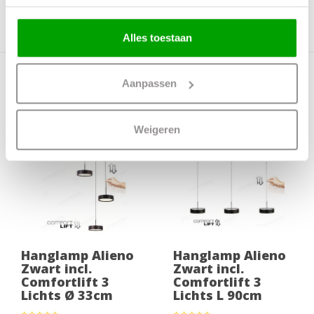
Dimbaar
Ja
Incl. dimmer
Nee
Alles toestaan
Meer producten uit deze serie
Aanpassen
Weigeren
Hanglamp Alieno
Hanglamp Alieno
Zwart incl.
Zwart incl.
Comfortlift 3
Comfortlift 3
Lichts Ø 33cm
Lichts L 90cm