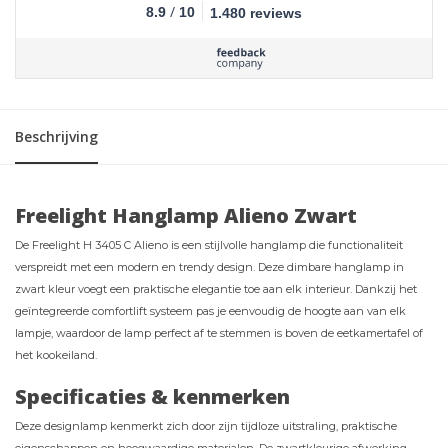
/
8.9
10
1.480 reviews
Beschrijving
Freelight Hanglamp Alieno Zwart
De Freelight H 3405 C Alieno is een stijlvolle hanglamp die functionaliteit
verspreidt met een modern en trendy design. Deze dimbare hanglamp in
zwart kleur voegt een praktische elegantie toe aan elk interieur. Dankzij het
geïntegreerde comfortlift systeem pas je eenvoudig de hoogte aan van elk
lampje, waardoor de lamp perfect af te stemmen is boven de eetkamertafel of
het kookeiland.
Specificaties & kenmerken
Deze designlamp kenmerkt zich door zijn tijdloze uitstraling, praktische