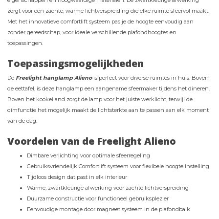
eigenschappen en hoogwaardige materialen. De zwartkleurige afwerking
zorgt voor een zachte, warme lichtverspreiding die elke ruimte sfeervol maakt.
Met het innovatieve comfortlift systeem pas je de hoogte eenvoudig aan
zonder gereedschap, voor ideale verschillende plafondhoogtes en
toepassingen.
Toepassingsmogelijkheden
De
Freelight hanglamp Alieno
is perfect voor diverse ruimtes in huis. Boven
de eettafel, is deze hanglamp een aangename sfeermaker tijdens het dineren.
Boven het kookeiland zorgt de lamp voor het juiste werklicht, terwijl de
dimfunctie het mogelijk maakt de lichtsterkte aan te passen aan elk moment
van de dag.
Voordelen van de Freelight Alieno
Dimbare verlichting voor optimale sfeerregeling
Gebruiksvriendelijk Comfortlift systeem voor flexibele hoogte instelling
Tijdloos design dat past in elk interieur
Warme, zwartkleurige afwerking voor zachte lichtverspreiding
Duurzame constructie voor functioneel gebruiksplezier
Eenvoudige montage door magneet systeem in de plafondbalk