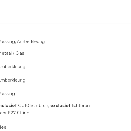
essing, Amberkleurig
etaal / Glas
mberkleurig
mberkleurig
Messing
nclusief
GU10 lichtbron,
exclusief
lichtbron
oor E27 fitting
Nee