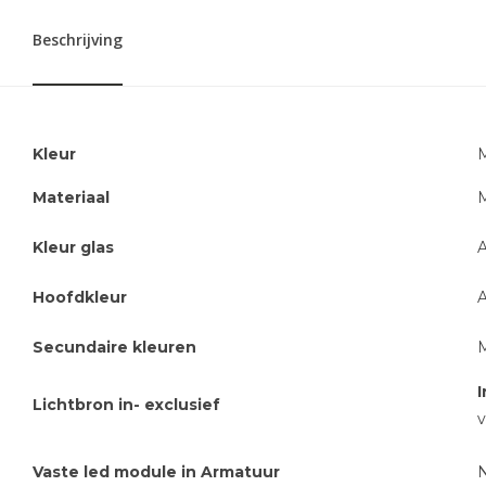
Beschrijving
Kleur
M
Materiaal
M
Kleur glas
A
Hoofdkleur
A
Secundaire kleuren
I
Lichtbron in- exclusief
v
Vaste led module in Armatuur