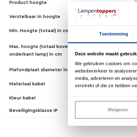
Product hoogte
Verstelbaar in hoogte
J
Min. Hoogte (totaal) in cm
Toestemming
Max. hoogte (totaal bovenkant plafondkap -
Deze website maakt gebruik
onderkant lamp) in cm
We gebruiken cookies om cont
Plafondplaat diameter in cm
websiteverkeer te analyseren
media, adverteren en analys
Materiaal kabel
S
verstrekt of die ze hebben v
Kleur kabel
Weigeren
Beveiligingsklasse IP
I