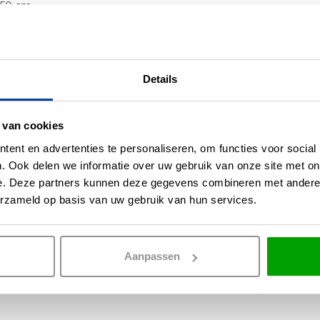
350 cm
a, tijdens montage
35 cm
Details
350 cm
 van cookies
ent en advertenties te personaliseren, om functies voor social
60 cm
. Ook delen we informatie over uw gebruik van onze site met on
e. Deze partners kunnen deze gegevens combineren met andere i
trijkijzersnoer
erzameld op basis van uw gebruik van hun services.
Zwart
Aanpassen
P20 Stofdicht