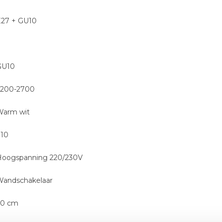
E27 + GU10
GU10
2200-2700
Warm wit
710
Hoogspanning 220/230V
Wandschakelaar
60 cm