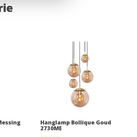
rie
Messing
Hanglamp Bollique Goud
2730ME