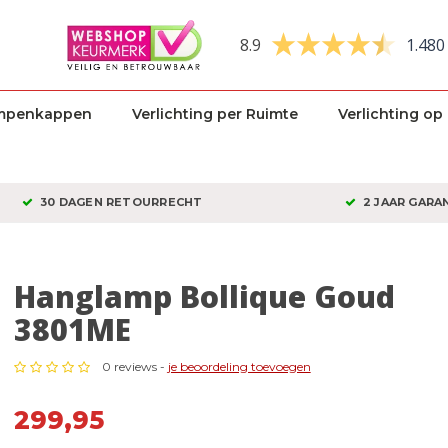
8.9
1.480
mpenkappen
Verlichting per Ruimte
Verlichting op
30 DAGEN RETOURRECHT
2 JAAR GARA
Hanglamp Bollique Goud
3801ME
0 reviews -
je beoordeling toevoegen
299,95