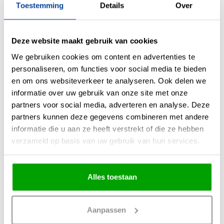
Toestemming
Details
Over
Kleur
Zwart
Maten
100 x 35 x 130cm (LxBxH)
Deze website maakt gebruik van cookies
Overige maten
We gebruiken cookies om content en advertenties te
Fitting
E27
personaliseren, om functies voor social media te bieden
Max. Wattage per lichtpunt
Watt
en om ons websiteverkeer te analyseren. Ook delen we
informatie over uw gebruik van onze site met onze
Incl. lichtbron
Nee
partners voor social media, adverteren en analyse. Deze
Energielabel
partners kunnen deze gegevens combineren met andere
Lichtkleur
informatie die u aan ze heeft verstrekt of die ze hebben
verzameld op basis van uw gebruik van hun services.
Lichtsterkte
IP waarde
Geen IP waarde
Incl. Snoer & Stekker
Alles toestaan
Dimbaar
Ja
Incl. dimmer
Nee
Aanpassen