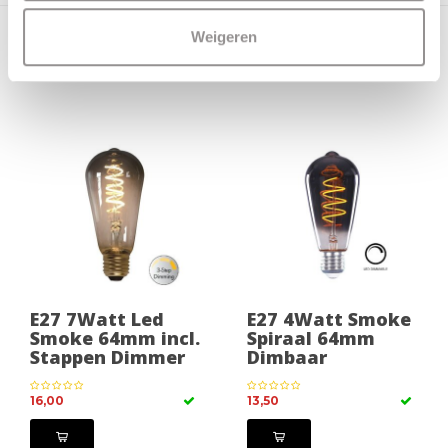
Weigeren
Bestel direct je lichtbron of
accessoire mee:
E27 7Watt Led
E27 4Watt Smoke
Smoke 64mm incl.
Spiraal 64mm
Stappen Dimmer
Dimbaar
16,00
13,50