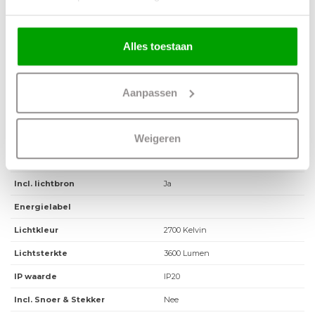
Materiaal
Metaal & Glas
Alles toestaan
Kleur
Goud
Maten
115 x 18x 155cm (LxBxH)
Aanpassen
Overige maten
Fitting
Geen fitting geïntegreerde led
Weigeren
Max. Wattage per lichtpunt
25 Watt
Incl. lichtbron
Ja
Energielabel
Lichtkleur
2700 Kelvin
Lichtsterkte
3600 Lumen
IP waarde
IP20
Incl. Snoer & Stekker
Nee