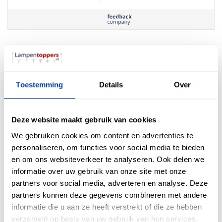
Beschrijving
Toestemming
Details
Over
Hanglamp Golden Egg 8 Lichts 30cm Ø
Led
Deze website maakt gebruik van cookies
Deze bijzondere hanglamp Golden Egg heeft acht massieve glaasjes met
daarin luchtbelletjes. In het midden van het glaasje bevindt zich een
We gebruiken cookies om content en advertenties te
goudkleurig staafje naar de twee led modules toe. De eerste led module schijnt
personaliseren, om functies voor social media te bieden
het licht in het glas de tweede module schijnt het licht naar beneden,
en om ons websiteverkeer te analyseren. Ook delen we
waardoor deze hanglamp zowel direct als indirect licht geeft.
informatie over uw gebruik van onze site met onze
partners voor social media, adverteren en analyse. Deze
De onderkant van het glas is afgewerkt met een subtiel goudkleurige metalen
rand. De acht glazen zijn bevestigd aan een zwarte kleurige plafondplaat van
partners kunnen deze gegevens combineren met andere
115 centimeter lang en zijn makkelijk in hoogte te stellen zodat deze
informatie die u aan ze heeft verstrekt of die ze hebben
hanglamp perfect op verschillende plekken toepasbaar is.
verzameld op basis van uw gebruik van hun services.