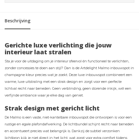
Beschrijving
Gerichte luxe verlichting die jouw
interieur laat stralen
Sta je voor de uitdaging om je interieur sfeervol én functioneel te verlichten,
zonder concessies te doen aan stijl? Dan is de Artdelight Malmo inbouwspot in
champagne kleur precies wat je zoekt. Deze luxe inbouwspot combineert een
warme, luxe uitstraling met een strak design en zorgt voor een perfecte
lichtval recht naar beneden. Geen verblinding, geen storende inkijk, wél een
verfijnde ambiance waar je elke dag van geniet.
Strak design met gericht licht
De Malmo is een vaste, niet-kantelbare inbouwspot die ontworpen is voor een
rustige en egale plafondafwerking. De lichtbundel schijnt recht naar beneden
en accentueert precies wat belangrijk is. Dankzij de subtiel verzonken
lichtbron kijk je niet direct in het licht, wat zorgt voor extra comfort tijdens