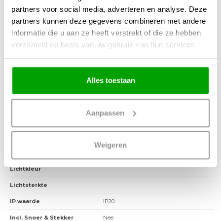
met jouw woonwensen.
partners voor social media, adverteren en analyse. Deze
partners kunnen deze gegevens combineren met andere
informatie die u aan ze heeft verstrekt of die ze hebben
Materiaal
Metaal
verzameld op basis van uw gebruik van hun services.
Kleur
Champagne
Maten
8.5 x 8.5 x 3cm (LxBxH)
Alles toestaan
Overige maten
Zaagmaat 7.5cm - Inbouwdiepte 9.5cm
Fitting
GU10
Aanpassen
Max. Wattage per lichtpunt
35 Watt
Incl. lichtbron
Nee
Weigeren
Energielabel
Lichtkleur
Lichtsterkte
IP waarde
IP20
Incl. Snoer & Stekker
Nee