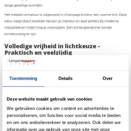
lange gezellige avonden.
Het metalen armatuur is uitgevoerd in champagne kleur: een warme tint. Deze
kleur voegt direct karakter toe aan je interieur en past perfect bij moderne,
industriële en hotel chique woonstijlen. Een echte eyecatcher zonder
schreeuwerig te zijn.
Volledige vrijheid in lichtkeuze -
Praktisch en veelzijdig
De Malmo inbouwspot is geschikt voor GU10 (smart) lichtbronnen (
niet
inbegrepen
). Zo bepaal je zelf de sfeer:
Warm wit licht voor intieme diners
Toestemming
Details
Over
Helder functioneel licht voor dagelijks gebruik
Slimme GU10 lampen voor dimmen en bedienen via app of spraak
Geschikt voor droge binnenruimtes (IP20)
Deze website maakt gebruik van cookies
Perfect voor de woonkamer, maar ook ideaal voor keuken, hal of
We gebruiken cookies om content en advertenties te
slaapkamer
personaliseren, om functies voor social media te bieden
Strakke inbouw zonder visuele onrust
en om ons websiteverkeer te analyseren. Ook delen we
Zo groeit deze
Malmo GU10 inbouwspot
van Artdelight moeiteloos mee
informatie over uw gebruik van onze site met onze