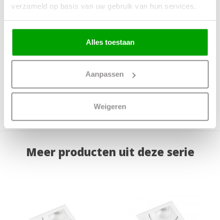
verzameld op basis van uw gebruik van hun services.
Energielabel
Lichtkleur
2700 Kelvin
Alles toestaan
Lichtsterkte
650 Lumen
IP waarde
IP44
Aanpassen
Incl. Snoer & Stekker
Nee
Dimbaar
Ja
Weigeren
Incl. dimmer
Nee
Meer producten uit deze serie