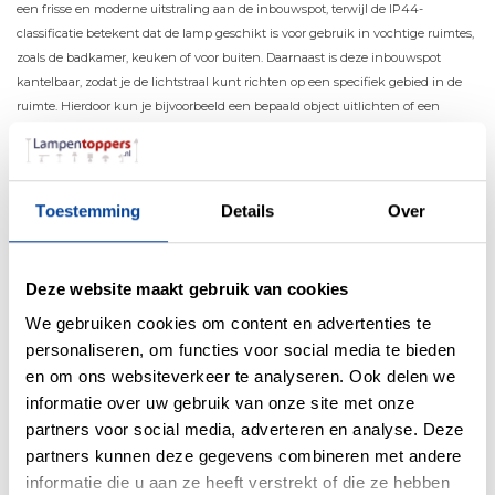
een frisse en moderne uitstraling aan de inbouwspot, terwijl de IP44-
classificatie betekent dat de lamp geschikt is voor gebruik in vochtige ruimtes,
zoals de badkamer, keuken of voor buiten. Daarnaast is deze inbouwspot
kantelbaar, zodat je de lichtstraal kunt richten op een specifiek gebied in de
ruimte. Hierdoor kun je bijvoorbeeld een bepaald object uitlichten of een
bepaalde sfeer creëren in de kamer.
Toestemming
Details
Over
Materiaal
Metaal
Deze website maakt gebruik van cookies
Kleur
Zwart
We gebruiken cookies om content en advertenties te
Maten
9 x 9 x 10cm (LxBxH)
personaliseren, om functies voor social media te bieden
en om ons websiteverkeer te analyseren. Ook delen we
Overige maten
Inbouwmaat 8 x 8.3cm
informatie over uw gebruik van onze site met onze
Fitting
Geen fitting geïntegreerde led
partners voor social media, adverteren en analyse. Deze
partners kunnen deze gegevens combineren met andere
Max. Wattage per lichtpunt
10 Watt
informatie die u aan ze heeft verstrekt of die ze hebben
Incl. lichtbron
Ja