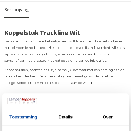
Beschrijving
Koppelstuk Trackline Wit
Bepaal altijd vooraf hoe je het railsysteem wilt laten lopen, hoeveel spotjes en
koppelingen je nodig hebt. Hierdoor heb je alles gelijk in 1 overzicht. Alle rails
zijn voorzien van stroomgeleiders, waaronder ook een aarde. Let bij de
aanschaf van het railsysteem op dat de aarding aan de juiste zijde.
Koppelstukken, bochten enz. zijn namelijk leverbaar met een aarding aan de
linker of rechter kant. De railverlichting kan bevestigd worden met de
meegeleverde schroeven op het plafond of aan de wand.
Materiaal
Kunststof
Kleur
Wit
Toestemming
Details
Over
Maten
7 x 3.5cm (LxB)