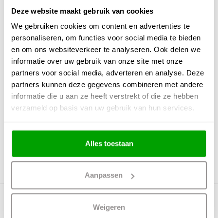
Overige maten
Deze website maakt gebruik van cookies
Fitting
We gebruiken cookies om content en advertenties te
personaliseren, om functies voor social media te bieden
Max. Wattage per lichtpunt
en om ons websiteverkeer te analyseren. Ook delen we
Incl. lichtbron
Nee
informatie over uw gebruik van onze site met onze
Energielabel
partners voor social media, adverteren en analyse. Deze
partners kunnen deze gegevens combineren met andere
Lichtkleur
0
informatie die u aan ze heeft verstrekt of die ze hebben
Lichtsterkte
0
verzameld op basis van uw gebruik van hun services.
IP waarde
Geen IP waarde
Incl. Snoer & Stekker
Nee
Alles toestaan
Dimbaar
Incl. dimmer
Nee
Aanpassen
Meer producten uit deze serie
Weigeren