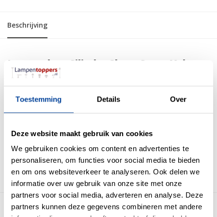
Beschrijving
Lampenkap Cilinder Short Croco Velvet
Brons Goud Ø 35cm
Deze bronzen fluweel stof heeft een prachtige glans. De betoverende vleug en
Toestemming
Details
Over
het subtiele croco reliëf maken dit een sieraad voor elk interieur! De
binnenkant van de lampenkap is PVC in een subtiele matchende kleur.
specificaties
Deze website maakt gebruik van cookies
Afmeting: 35 x 35 x 22cm
We gebruiken cookies om content en advertenties te
Fitting aansluiting: E27
personaliseren, om functies voor social media te bieden
Stof: Fluweel croco brons
en om ons websiteverkeer te analyseren. Ook delen we
Binnenkant: PVC goud
informatie over uw gebruik van onze site met onze
partners voor social media, adverteren en analyse. Deze
partners kunnen deze gegevens combineren met andere
Meer producten uit deze serie