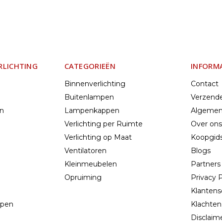
RLICHTING
CATEGORIEËN
INFORM
Binnenverlichting
Contact
Buitenlampen
Verzend
en
Lampenkappen
Algemen
Verlichting per Ruimte
Over ons
Verlichting op Maat
Koopgids
Ventilatoren
Blogs
Kleinmeubelen
Partners
Opruiming
Privacy P
Klantens
mpen
Klachten
n
Disclaim