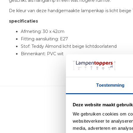
geschikt als hanglamp in een wat hogere ruimte.
De kleur van deze handgemaakte lampenkap is licht beig
specificaties
Afmeting: 30 x 42cm
Fitting aansluiting: E27
Stof: Teddy Almond licht beige lichtdoorlatend
Binnenkant: PVC wit
Toestemming
Deze website maakt gebruik
Me
We gebruiken cookies om cont
websiteverkeer te analyseren
media, adverteren en analys