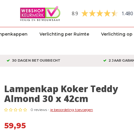
8.9
1.480
mpenkappen
Verlichting per Ruimte
Verlichting op
30 DAGEN RETOURRECHT
2 JAAR GARA
Lampenkap Koker Teddy
Almond 30 x 42cm
0 reviews -
je beoordeling toevoegen
59,95