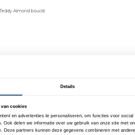
e Teddy Almond bouclé
Details
 van cookies
er producten uit deze se
ent en advertenties te personaliseren, om functies voor social
. Ook delen we informatie over uw gebruik van onze site met on
e. Deze partners kunnen deze gegevens combineren met andere i