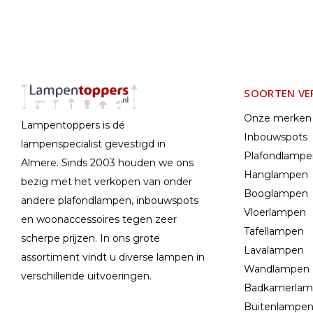
SOORTEN VE
Onze merken
Lampentoppers is dé
Inbouwspots
lampenspecialist gevestigd in
Plafondlamp
Almere. Sinds 2003 houden we ons
Hanglampen
bezig met het verkopen van onder
Booglampen
andere plafondlampen, inbouwspots
Vloerlampen
en woonaccessoires tegen zeer
Tafellampen
scherpe prijzen. In ons grote
Lavalampen
assortiment vindt u diverse lampen in
Wandlampen
verschillende uitvoeringen.
Badkamerla
Buitenlampe