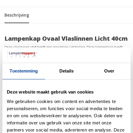
Beschrijving
Lampenkap Ovaal Vlaslinnen Licht 40cm
Deze vlaslinnen stof heeft een prachtige uitstraling. Deze lampenkap heeft
zijn eigen charme en kan het interieur op verschillende manieren
transformeren. De Lampkappen creëren een zachte, gelijkmatige
lichtverspreiding en zijn ideaal voor algemene verlichting in een kamer. De
Toestemming
Details
Over
binnenkant van de lampenkap is wit PVC.
Deze ovale lampenkap wordt met de hand gemaakt en heeft hierdoor een
perfecte afwerking. Echt vakmanschap dat je nog maar zelden ziet.
Deze website maakt gebruik van cookies
specificaties
We gebruiken cookies om content en advertenties te
personaliseren, om functies voor social media te bieden
Afmeting: 40 x 20.5 x 25cm (BxDxH)
Fitting aansluiting: E27
en om ons websiteverkeer te analyseren. Ook delen we
Stof: vlaslinnen licht
informatie over uw gebruik van onze site met onze
Binnenkant: PVC Wit
partners voor social media, adverteren en analyse. Deze