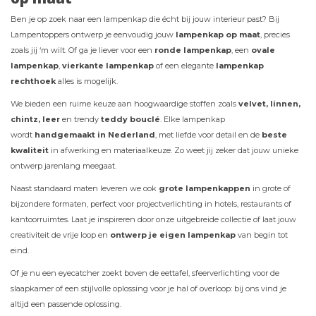
Ben je op zoek naar een lampenkap die écht bij jouw interieur past? Bij
Lampentoppers ontwerp je eenvoudig jouw
lampenkap op maat
, precies
zoals jij ‘m wilt. Of ga je liever voor een
ronde lampenkap
, een
ovale
lampenkap
,
vierkante lampenkap
of een elegante
lampenkap
rechthoek
alles is mogelijk.
We bieden een ruime keuze aan hoogwaardige stoffen zoals
velvet, linnen,
chintz, leer
en trendy
teddy bouclé
. Elke lampenkap
wordt
handgemaakt in Nederland
, met liefde voor detail en de
beste
kwaliteit
in afwerking en materiaalkeuze. Zo weet jij zeker dat jouw unieke
ontwerp jarenlang meegaat.
Naast standaard maten leveren we ook
grote
lampenkappen
in grote of
bijzondere formaten, perfect voor projectverlichting in hotels, restaurants of
kantoorruimtes. Laat je inspireren door onze uitgebreide collectie of laat jouw
creativiteit de vrije loop en
ontwerp je eigen lampenkap
van begin tot
eind.
Of je nu een eyecatcher zoekt boven de eettafel, sfeerverlichting voor de
slaapkamer of een stijlvolle oplossing voor je hal of overloop: bij ons vind je
altijd een passende oplossing.