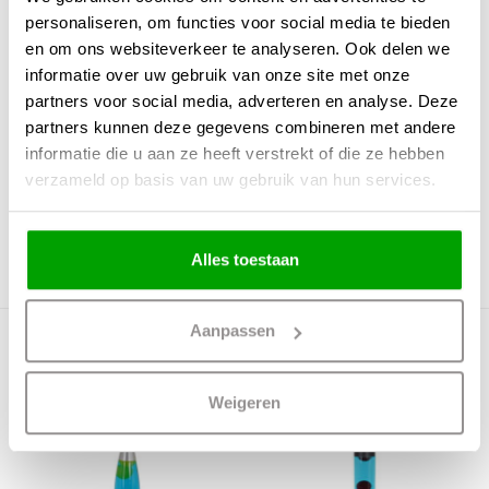
interieur. Daarnaast is het ook fascinerend om de gekleurde lava continu in
personaliseren, om functies voor social media te bieden
beweging te zien.
en om ons websiteverkeer te analyseren. Ook delen we
Kortom, deze lavalamp zorgt voor een warme en huiselijke sfeer in iedere
informatie over uw gebruik van onze site met onze
kamer en is een echte blikvanger.
partners voor social media, adverteren en analyse. Deze
Onze lavalampen zijn leverbaar in verschillende kleuren en maten, zo is er
partners kunnen deze gegevens combineren met andere
voor ieder interieur wel een lavalamp te vinden.
informatie die u aan ze heeft verstrekt of die ze hebben
verzameld op basis van uw gebruik van hun services.
Specificaties:
Lichtbron: 1x25Watt E14 230Volt (incl.)
Materiaal: Metaal & Glas
Alles toestaan
Maten: ↨ 37cm Ø 14cm
Aanpassen
Meer producten uit deze serie
Weigeren