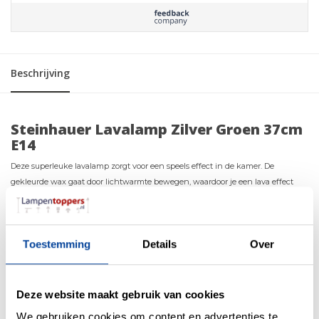
Beschrijving
Steinhauer Lavalamp Zilver Groen 37cm
E14
Deze superleuke lavalamp zorgt voor een speels effect in de kamer. De
gekleurde wax gaat door lichtwarmte bewegen, waardoor je een lava effect
krijgt.
Bij het eerste gebruik duurt het 3 tot 5 uur voordat de wax
opwarmt en zal bewegen.
Voor later gebruik is de benodigde tijd korter.
Toestemming
Details
Over
Deze lavalamp is een sfeervolle tafellamp met een retro design. De lamp geeft
niet alleen licht, maar heeft tegelijkertijd een decoratieve en rustgevende
functie.
Deze website maakt gebruik van cookies
De bewegende ‘lava’ is prachtig van kleur en geeft net dat beetje extra aan uw
We gebruiken cookies om content en advertenties te