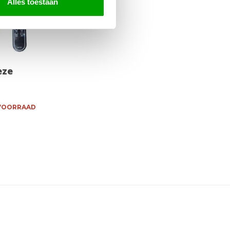
Alles toestaan
eze
 VOORRAAD