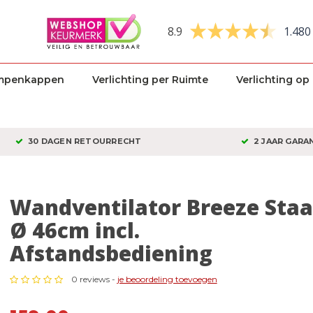
8.9
1.480
mpenkappen
Verlichting per Ruimte
Verlichting op
30 DAGEN RETOURRECHT
2 JAAR GARA
Wandventilator Breeze Staa
Ø 46cm incl.
Afstandsbediening
0 reviews -
je beoordeling toevoegen