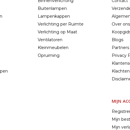
Binnenverlichting
Contact
Buitenlampen
Verzend
en
Lampenkappen
Algemen
Verlichting per Ruimte
Over ons
Verlichting op Maat
Koopgids
Ventilatoren
Blogs
Kleinmeubelen
Partners
Opruiming
Privacy P
Klantens
mpen
Klachten
n
Disclaim
MIJN A
Registre
Mijn best
Mijn verla