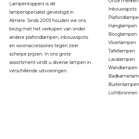
Onze merken
Lampentoppers is dé
Inbouwspots
lampenspecialist gevestigd in
Plafondlamp
Almere. Sinds 2003 houden we ons
Hanglampen
bezig met het verkopen van onder
Booglampen
andere plafondlampen, inbouwspots
Vloerlampen
en woonaccessoires tegen zeer
Tafellampen
scherpe prijzen. In ons grote
Lavalampen
assortiment vindt u diverse lampen in
Wandlampen
verschillende uitvoeringen.
Badkamerla
Buitenlampe
Lichtbronnen