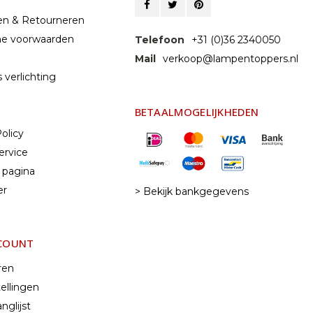
en & Retourneren
e voorwaarden
Telefoon
+31 (0)36 2340050
Mail
verkoop@lampentoppers.nl
 verlichting
BETAALMOGELIJKHEDEN
olicy
ervice
 pagina
er
> Bekijk bankgegevens
CCOUNT
ren
ellingen
nglijst