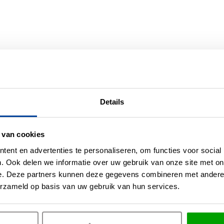
er producten uit deze se
Details
 van cookies
ent en advertenties te personaliseren, om functies voor social
-9%
. Ook delen we informatie over uw gebruik van onze site met on
e. Deze partners kunnen deze gegevens combineren met andere i
erzameld op basis van uw gebruik van hun services.