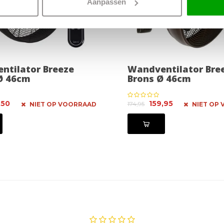
Aanpassen
ntilator Breeze
Wandventilator Bre
Ø 46cm
Brons Ø 46cm
,50
159,95
174,95
NIET OP VOORRAAD
NIET OP