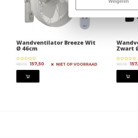
Weigeren
Wandventilator Breeze Wit
Wandve
Ø 46cm
Zwart 
157,50
157
169,95
169,95
NIET OP VOORRAAD