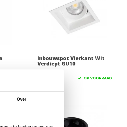
a
Inbouwspot Vierkant Wit
Verdiept GU10
39,95
VOORRAAD
OP VOORRAAD
Over
 media te bieden en om ons