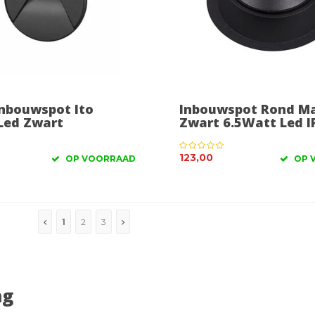
nbouwspot Ito
Inbouwspot Rond M
Led Zwart
Zwart 6.5Watt Led I
123,00
OP VOORRAAD
OP 
1
2
3
ng