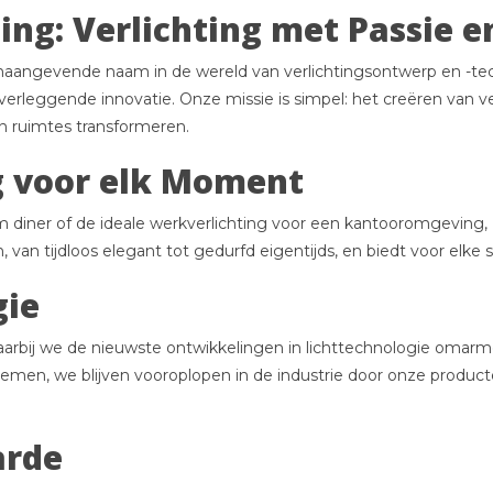
ting: Verlichting met Passie e
oonaangevende naam in de wereld van verlichtingsontwerp en -t
leggende innovatie. Onze missie is simpel: het creëren van verl
 ruimtes transformeren.
g voor elk Moment
m diner of de ideale werkverlichting voor een kantooromgeving, 
n, van tijdloos elegant tot gedurfd eigentijds, en biedt voor el
gie
waarbij we de nieuwste ontwikkelingen in lichttechnologie omar
emen, we blijven vooroplopen in de industrie door onze produ
arde