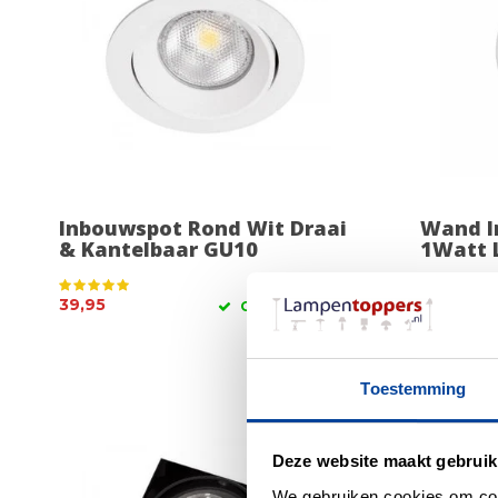
Inbouwspot Rond Wit Draai
Wand I
& Kantelbaar GU10
1Watt 
39,95
99,00
OP VOORRAAD
Toestemming
Deze website maakt gebruik
We gebruiken cookies om cont