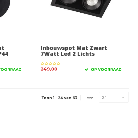
at
Inbouwspot Mat Zwart
P44
7Watt Led 2 Lichts
249,00
VOORRAAD
OP VOORRAAD
24
Toon 1 - 24 van 63
Toon: