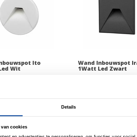
nbouwspot Ito
Wand Inbouwspot Ir
Led Wit
1Watt Led Zwart
99,00
OP VOORRAAD
OP 
Details
 van cookies
ent en advertenties te personaliseren, om functies voor social