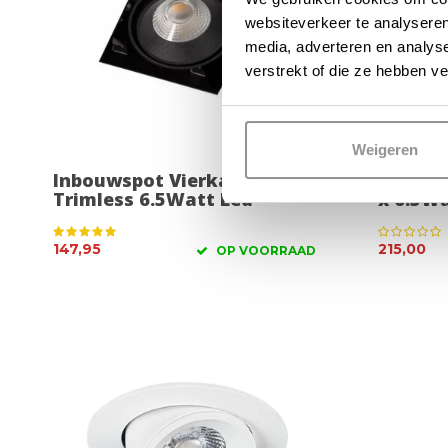
websiteverkeer te analyseren
media, adverteren en analys
verstrekt of die ze hebben v
Weigeren
Inbouwspot Vierkant Zwart
Inbouw
Trimless 6.5Watt Led
x 6.5W
147,95
215,00
OP VOORRAAD