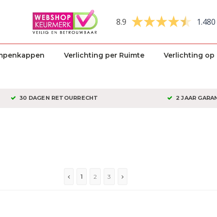
8.9
1.480
mpenkappen
Verlichting per Ruimte
Verlichting op
30 DAGEN RETOURRECHT
2 JAAR GARA
1
2
3