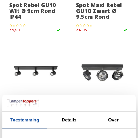
Spot Rebel GU10
Spot Maxi Rebel
Wit Ø 9cm Rond
GU10 Zwart Ø
IP44
9.5cm Rond
39,50
34,95
Spot Rain Zwart
Spot Malta Mat
IP44 3Lichts Long
Zwart Led 3Lichts
Toestemming
Details
Over
153,00
169,00