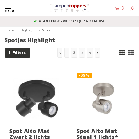
0
MENU
KLANTENSERVICE: +31 (0)36 2340050
Home
Highlight
Spots
Spotjes Highlight
Filters
1
2
3
4
-39%
Spot Alto Mat
Spot Alto Mat
Zwart 2 lichts
Staal 1 lichts*