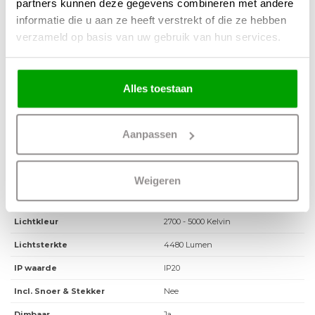
partners kunnen deze gegevens combineren met andere
informatie die u aan ze heeft verstrekt of die ze hebben
Materiaal
Metaal
verzameld op basis van uw gebruik van hun services.
Kleur
Mat Goud
Maten
70 x 70 x 40-350cm (LxBxH)
Alles toestaan
Overige maten
Fitting
Geen fitting geïntegreerde led
Aanpassen
Max. Wattage per lichtpunt
22 Watt
Incl. lichtbron
Ja
Weigeren
Energielabel
Lichtkleur
2700 - 5000 Kelvin
Lichtsterkte
4480 Lumen
IP waarde
IP20
Incl. Snoer & Stekker
Nee
Dimbaar
Ja