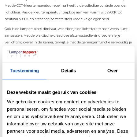
Met de CCT-kleurtemperatuurregeling heeft u de volledige controle over de
lichtkleur. Pas de kleurtemperatuur traploos aan van warm wit 2700K tot
neutraal 5000K en creëer de perfecte sfeer voor elke gelegenheid.
Ook is de lamp traploos dimbaar, waardoor je de lichtsterkte naar wens kunt
aanpassen. Met de praktische draadloze afstandsbediening bedien je je
verlichting overal in de kamer, terwijl je met de geheugenfunctie eenvoudig je
laatst gekozen instellingen terugroept. Wij staan ​​voor ons geloof in kwaliteit
en betrouwbaarheid.
Dompel uw kamer onder in een fascinerend lichtspel en ervaar de uitstekende
Toestemming
Details
Over
techniek van de LED hanglamp PURE E-LOOP. Laat u inspireren door het
moderne design, de elektrisch in hoogte verstelbare functie en de innovatieve
features. Breng magie en stijl in huis en profiteer van een duurzame en
Deze website maakt gebruik van cookies
hoogwaardige verlichtingsoplossing. overtuigen door hun moderne design, de
elektrisch in hoogte verstelbare functie en de innovatieve functies. Breng
We gebruiken cookies om content en advertenties te
magie en stijl in huis en profiteer van een duurzame en hoogwaardige
personaliseren, om functies voor social media te bieden
verlichtingsoplossing.
en om ons websiteverkeer te analyseren. Ook delen we
Deze kwaliteit en duurzaamheid garanderen wij met 10 jaar
informatie over uw gebruik van onze site met onze
Neuhaus PURE-garantie.
partners voor social media, adverteren en analyse. Deze