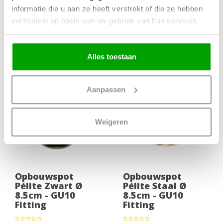
Fitting
GU10
informatie die u aan ze heeft verstrekt of die ze hebben
Voltage
Hoogspanning 220/230V
verzameld op basis van uw gebruik van hun services.
Meer producten uit deze serie
Alles toestaan
Aanpassen
Weigeren
Opbouwspot
Opbouwspot
Pélite Zwart Ø
Pélite Staal Ø
8.5cm - GU10
8.5cm - GU10
Fitting
Fitting