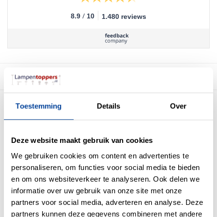
/
8.9
10
1.480 reviews
Beschrijving
Beweging
Kantelbaar
Toestemming
Details
Over
Plafondplaat diameter in cm
8,5
Kleur
Wit, Zwart
Levertoestand
Gemonteerd
Deze website maakt gebruik van cookies
Product diameter in cm
8,5
We gebruiken cookies om content en advertenties te
Garantie
2 jaar
personaliseren, om functies voor social media te bieden
Lichtbron in- exclusief
Exclusief
en om ons websiteverkeer te analyseren. Ook delen we
Materiaal
Metaal
informatie over uw gebruik van onze site met onze
Max Wattage
35W
Aantal lichtpunten
1
partners voor social media, adverteren en analyse. Deze
Beveiligingsklasse IP
IP20 Stofdicht
partners kunnen deze gegevens combineren met andere