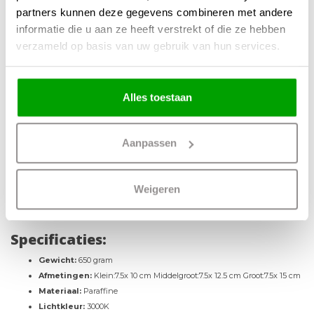
juiste ambiance met deze stijlvolle en functionele kaarsen.
partners kunnen deze gegevens combineren met andere
Oplaadbaar
informatie die u aan ze heeft verstrekt of die ze hebben
verzameld op basis van uw gebruik van hun services.
Hét voordeel van deze kaarsenset is dat de 3 kaarsen op te laden zijn met de
meegeleverde usb-kabel. Je hoeft dus geen batterijen meer te vervangen. Een
duurzame kaars dus!
Alles toestaan
Voordelen:
Oplaadbaar; geen gedoe meer met batterijen
Aanpassen
Te bedienen via de meegeleverde afstandsbediening
Inclusief dim-en timerfunctie
-Net als echte kaarsen gemaakt van paraffine
Weigeren
Realistische vlam
Veilig voor kinderen & huisdieren
Specificaties:
Gewicht:
650 gram
Afmetingen:
Klein:7.5x 10 cm Middelgroot:7.5x 12.5 cm Groot:7.5x 15 cm
Materiaal:
Paraffine
Lichtkleur:
3000K