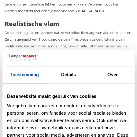
bepalen of een gezellige flikkermodus aanklikken. De timermodus kan
worden ingesteld met een tijdsspanne van
2H,4H, 6H of 8H.
Realistische vlam
De kaarsen zijn zo ontworpen dat ze hetzelfde licht afgeven als echte kaarsen.
Ze zijn gemaakt van hoogwaardige paraffine, bieden ze de uitstraling van
traditionele kaarsen, maar zonder lont, rook of hitte. Dit maakt ze een veilige
keuze voor gezinnen met kinderen, huisdieren of ouderen, omdat je je geen
zorgen hoeft te maken over brand gevaar.
Geschikt voor elke ruimte
Toestemming
Details
Over
Of je nu een feestje geeft, een romantisch diner hebt of gewoon een warme
en gezellige sfeer in huis wilt creëren, de 3-pack LED-kaarsen hebben alle 3
een andere
hoogte: 10cm, 12cm en 15cm
. Dit geeft een gezellige en
Deze website maakt gebruik van cookies
ontspannen sfeer. Deze veelzijdige lichtjes zijn ideaal voor de woonkamer,
We gebruiken cookies om content en advertenties te
slaapkamer, kantoor, of zelfs de badkamer voor een rustgevende sfeer. De led
personaliseren, om functies voor social media te bieden
kaarsen passen perfect in de kerstperiode, maar zijn net goed te gebruiken in
en om ons websiteverkeer te analyseren. Ook delen we
de zomer of lente op het terras of in de tuin.
informatie over uw gebruik van onze site met onze
Ze zijn niet waterdicht, dus gebruik ze buiten bereik van vocht. Creëer altijd de
partners voor social media, adverteren en analyse. Deze