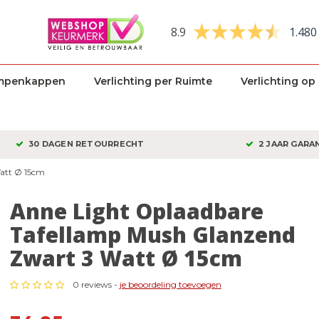
8.9
1.480
mpenkappen
Verlichting per Ruimte
Verlichting op
30 DAGEN RETOURRECHT
2 JAAR GARA
att Ø 15cm
Anne Light Oplaadbare
Tafellamp Mush Glanzend
Zwart 3 Watt Ø 15cm
0 reviews -
je beoordeling toevoegen