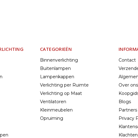
RLICHTING
CATEGORIEËN
INFORM
Binnenverlichting
Contact
Buitenlampen
Verzend
en
Lampenkappen
Algemen
Verlichting per Ruimte
Over ons
Verlichting op Maat
Koopgids
Ventilatoren
Blogs
Kleinmeubelen
Partners
Opruiming
Privacy P
Klantens
mpen
Klachten