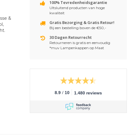
100% Tevredenheidsgarantie
UItsluitend producten van hoge
kwaliteit
sse &
Gratis Bezorging & Gratis Retour!
l,
Bij een bestelling boven de €50,-
ht.
30 Dagen Retourrecht
Retourneren is gratis en eenvoudig
*muv Lampenkappen op Maat
/
8.9
10
1.480 reviews