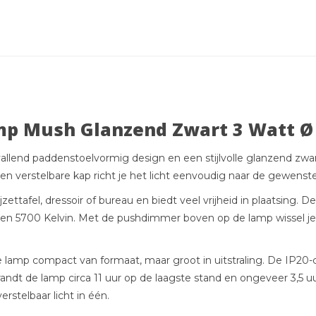
amp Mush Glanzend Zwart 3 Watt Ø
nd paddenstoelvormig design en een stijlvolle glanzend zwarte c
 en verstelbare kap richt je het licht eenvoudig naar de gewenste 
jzettafel, dressoir of bureau en biedt veel vrijheid in plaatsing
0 en 5700 Kelvin. Met de pushdimmer boven op de lamp wissel je
lamp compact van formaat, maar groot in uitstraling. De IP20-c
randt de lamp circa 11 uur op de laagste stand en ongeveer 3,5
rstelbaar licht in één.