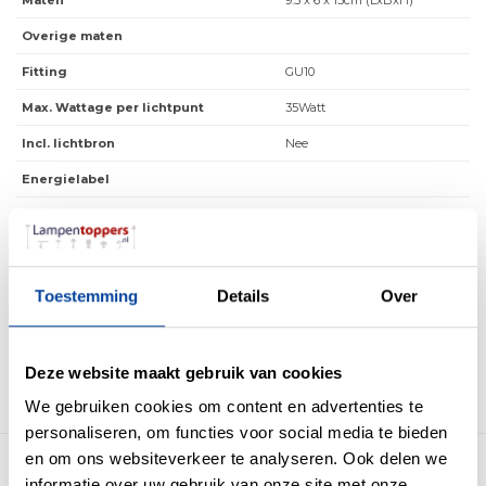
Maten
9.5 x 6 x 15cm (LxBxH)
Overige maten
Fitting
GU10
Max. Wattage per lichtpunt
35Watt
Incl. lichtbron
Nee
Energielabel
Lichtkleur
0
Lichtsterkte
0
IP waarde
IP20
Toestemming
Details
Over
Incl. Snoer & Stekker
Nee
Dimbaar
Ja
Deze website maakt gebruik van cookies
Incl. dimmer
Nee
We gebruiken cookies om content en advertenties te
personaliseren, om functies voor social media te bieden
en om ons websiteverkeer te analyseren. Ook delen we
Meer producten uit deze serie
informatie over uw gebruik van onze site met onze