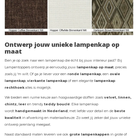
Ontwerp jouw unieke lampenkap op
maat
Ben je op zoek naar een lampenkap die écht bij jouw interieur past? Bij
Lampentoppers ontwerp je eenvoudig jouw
lampenkap op maat
, precies
zoals jij ‘m wilt. Of ga je liever voor een
ronde lampenkap
, een
ovale
lampenkap
,
vierkante lampenkap
of een elegante
lampenkap
rechthoek
alles is mogelijk.
We bieden een ruime keuze aan hoogwaardige stoffen zoals
velvet, linnen,
chintz, leer
en trendy
teddy bouclé
. Elke lampenkap
wordt
handgemaakt in Nederland
, met liefde voor detail en de
beste
kwaliteit
in afwerking en materiaalkeuze. Zo weet jij zeker dat jouw unieke
ontwerp jarenlang meegaat.
Naast standaard maten leveren we ook
grote
lampenkappen
in grote of