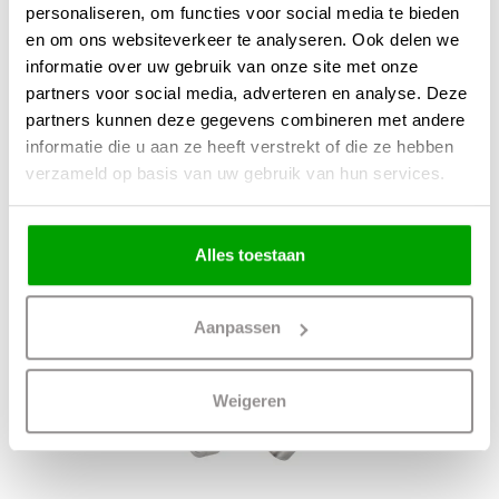
personaliseren, om functies voor social media te bieden
Lamp + 3x Philips GU10 3.7Watt
en om ons websiteverkeer te analyseren. Ook delen we
LED-lamp Warm Glow
informatie over uw gebruik van onze site met onze
3% Korting
partners voor social media, adverteren en analyse. Deze
partners kunnen deze gegevens combineren met andere
142,80
139,22
informatie die u aan ze heeft verstrekt of die ze hebben
verzameld op basis van uw gebruik van hun services.
Niet op voorraad
Alles toestaan
Aanpassen
Weigeren