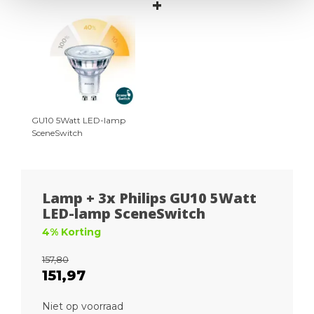
+
GU10 5Watt LED-lamp
SceneSwitch
Lamp + 3x Philips GU10 5Watt
LED-lamp SceneSwitch
4% Korting
157,80
151,97
Niet op voorraad