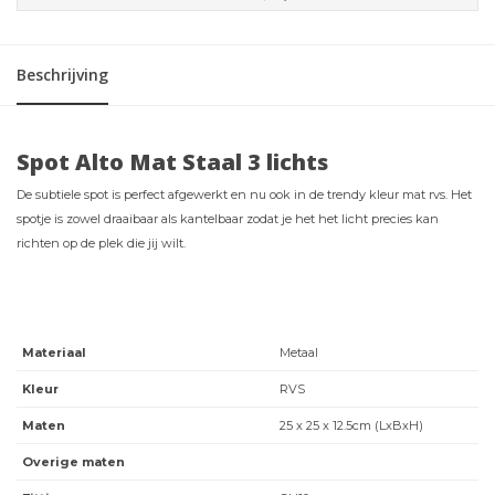
Beschrijving
Spot Alto Mat Staal 3 lichts
De subtiele spot is perfect afgewerkt en nu ook in de trendy kleur mat rvs. Het
spotje is zowel draaibaar als kantelbaar zodat je het het licht precies kan
richten op de plek die jij wilt.
Materiaal
Metaal
Kleur
RVS
Maten
25 x 25 x 12.5cm (LxBxH)
Overige maten