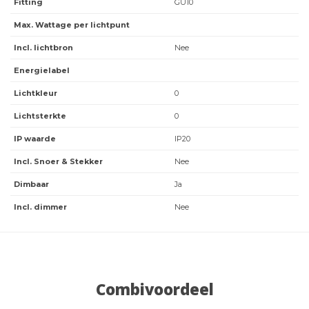
Fitting
GU10
Max. Wattage per lichtpunt
Incl. lichtbron
Nee
Energielabel
Lichtkleur
0
Lichtsterkte
0
IP waarde
IP20
Incl. Snoer & Stekker
Nee
Dimbaar
Ja
Incl. dimmer
Nee
Combivoordeel