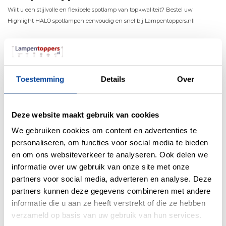
Wilt u een stijlvolle en flexibele spotlamp van topkwaliteit? Bestel uw
Highlight HALO spotlampen eenvoudig en snel bij Lampentoppers.nl!
Materiaal
Metaal
Toestemming
Details
Over
Kleur
Zwart
Maten
10 x 10 x 16cm (LxBxH)
Deze website maakt gebruik van cookies
Overige maten
Spotje 5.5 x 8.5cm (BxL)
We gebruiken cookies om content en advertenties te
personaliseren, om functies voor social media te bieden
Fitting
GU10
en om ons websiteverkeer te analyseren. Ook delen we
Max. Wattage per lichtpunt
8
informatie over uw gebruik van onze site met onze
Incl. lichtbron
Nee
partners voor social media, adverteren en analyse. Deze
partners kunnen deze gegevens combineren met andere
Energielabel
informatie die u aan ze heeft verstrekt of die ze hebben
Lichtkleur
0
verzameld op basis van uw gebruik van hun services.
Lichtsterkte
0