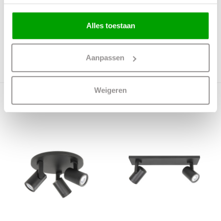
IP waarde
IP20
Alles toestaan
Incl. Snoer & Stekker
Nee
Dimbaar
Ja
Aanpassen
Incl. dimmer
Nee
Weigeren
Meer producten uit deze serie