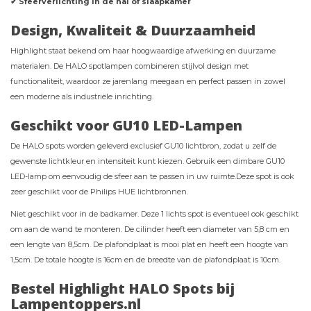
✔ Sfeerverlichting in de hal of slaapkamer
Design, Kwaliteit & Duurzaamheid
Highlight staat bekend om haar hoogwaardige afwerking en duurzame
materialen. De HALO spotlampen combineren stijlvol design met
functionaliteit, waardoor ze jarenlang meegaan en perfect passen in zowel
een moderne als industriële inrichting.
Geschikt voor GU10 LED-Lampen
De HALO spots worden geleverd exclusief GU10 lichtbron, zodat u zelf de
gewenste lichtkleur en intensiteit kunt kiezen. Gebruik een dimbare GU10
LED-lamp om eenvoudig de sfeer aan te passen in uw ruimte.Deze spot is ook
zeer geschikt voor de Philips HUE lichtbronnen.
Niet geschikt voor in de badkamer. Deze 1 lichts spot is eventueel ook geschikt
om aan de wand te monteren. De cilinder heeft een diameter van 5,8 cm en
een lengte van 8,5cm. De plafondplaat is mooi plat en heeft een hoogte van
1,5cm. De totale hoogte is 16cm en de breedte van de plafondplaat is 10cm.
Bestel Highlight HALO Spots bij
Lampentoppers.nl