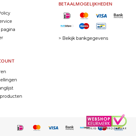
BETAALMOGELIJKHEDEN
olicy
ervice
 pagina
er
> Bekijk bankgegevens
CCOUNT
ren
ellingen
nglijst
k producten