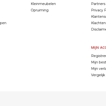
Kleinmeubelen
Partners
Opruiming
Privacy P
Klantens
mpen
Klachten
n
Disclaim
MIJN A
Registre
Mijn best
Mijn verla
Vergelij