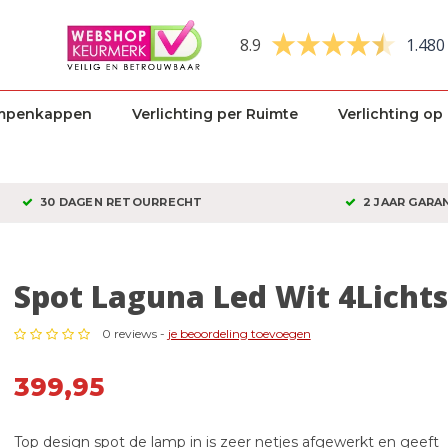
8.9
1.480
mpenkappen
Verlichting per Ruimte
Verlichting op
30 DAGEN RETOURRECHT
2 JAAR GARA
Spot Laguna Led Wit 4Lichts
0 reviews -
je beoordeling toevoegen
399,95
Top design spot de lamp in is zeer netjes afgewerkt en geeft