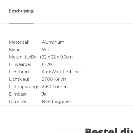
Beschrijving
Materiaal:
Aluminium
Kleur:
Wit
Maten: (LxBxH)
22 x 22 x 9.5cm
IP waarde:
IP20
Lichtbron:
4 x 6Watt Led (incl.)
Lichtkleur:
2700 Kelvin
Lichtopbrengst:
2160 Lumen
Dimbaar:
Ja
Dimmer:
Niet begrepen
Bestel di