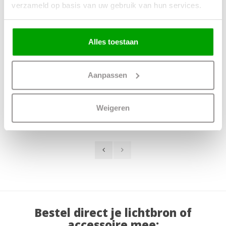
verzameld op basis van uw gebruik van hun services.
Alles toestaan
Spot Maxi Rebel
Spot Maxi Rebel
GU10 Wit Ø 9.5cm
GU10 Zwart Ø
Rond
9.5cm Rond
Aanpassen
34,95
34,95
Weigeren
Bestel direct je lichtbron of
accessoire mee: