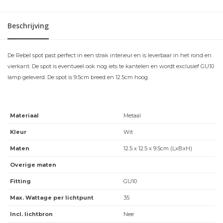
Beschrijving
De Rebel spot past perfect in een strak interieur en is leverbaar in het rond en
vierkant. De spot is eventueel ook nog iets te kantelen en wordt exclusief GU10
lamp geleverd. De spot is 9.5cm breed en 12.5cm hoog.
Materiaal
Metaal
Kleur
Wit
Maten
12.5 x 12.5 x 9.5cm (LxBxH)
Overige maten
Fitting
GU10
Max. Wattage per lichtpunt
35
Incl. lichtbron
Nee