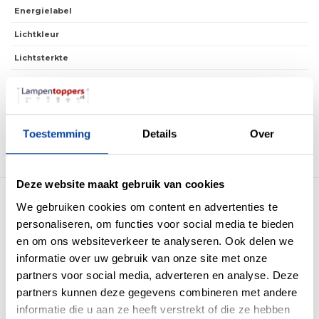
Energielabel
Lichtkleur
Lichtsterkte
IP waarde
IP20
Incl. Snoer & Stekker
Dimbaar
Ja
Toestemming
Details
Over
Incl. dimmer
Nee
Deze website maakt gebruik van cookies
Meer producten uit deze serie
We gebruiken cookies om content en advertenties te
personaliseren, om functies voor social media te bieden
en om ons websiteverkeer te analyseren. Ook delen we
informatie over uw gebruik van onze site met onze
partners voor social media, adverteren en analyse. Deze
partners kunnen deze gegevens combineren met andere
informatie die u aan ze heeft verstrekt of die ze hebben