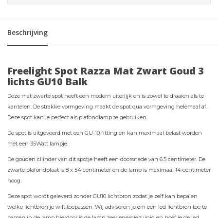
Beschrijving
Freelight Spot Razza Mat Zwart Goud 3
lichts GU10 Balk
Deze mat zwarte spot heeft een modern uiterlijk en is zowel te draaien als te
kantelen. De strakke vormgeving maakt de spot qua vormgeving helemaal af.
Deze spot kan je perfect als plafondlamp te gebruiken.
De spot is uitgevoerd met een GU-10 fitting en kan maximaal belast worden
met een 35Watt lampje.
De gouden cilinder van dit spotje heeft een doorsnede van 6.5 centimeter. De
zwarte plafondplaat is 8 x 54 centimeter en de lamp is maximaal 14 centimeter
hoog.
Deze spot wordt geleverd zonder GU10 lichtbron zodat je zelf kan bepalen
welke lichtbron je wilt toepassen. Wij adviseren je om een led lichtbron toe te
passen in de lamp hierdoor is de lamp zeer energiezuinig en hoef je de led