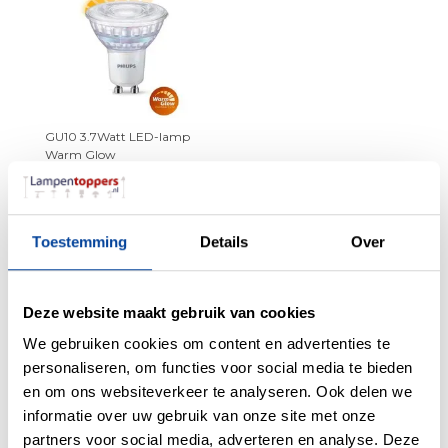
GU10 3.7Watt LED-lamp
Warm Glow
Toestemming
Details
Over
Lamp + 3x Philips GU10 3.7Watt
LED-lamp Warm Glow
3% Korting
Deze website maakt gebruik van cookies
128,85
We gebruiken cookies om content en advertenties te
125,27
personaliseren, om functies voor social media te bieden
en om ons websiteverkeer te analyseren. Ook delen we
+ TOEVOEGEN AAN WINKELWAGEN
informatie over uw gebruik van onze site met onze
partners voor social media, adverteren en analyse. Deze