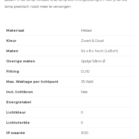
lamp praktisch nooit meer te vervangen.
Materiaal
Metaal
Kleur
Zwart & Goud
Maten
54 x 8 x 14cm (LxBxH)
Overige maten
Spotje 5.8cm Ø
Fitting
GU10
Max. Wattage per lichtpunt
35 Watt
Incl. lichtbron
Nee
Energielabel
Lichtkleur
0
Lichtsterkte
0
IP waarde
IP20