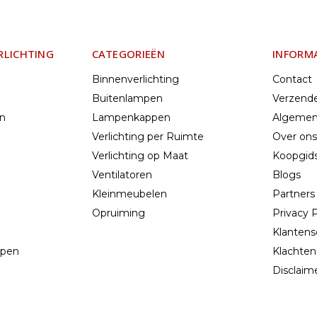
RLICHTING
CATEGORIEËN
INFORM
Binnenverlichting
Contact
Buitenlampen
Verzend
en
Lampenkappen
Algemen
Verlichting per Ruimte
Over ons
Verlichting op Maat
Koopgids
Ventilatoren
Blogs
Kleinmeubelen
Partners
Opruiming
Privacy P
Klantens
mpen
Klachten
n
Disclaim