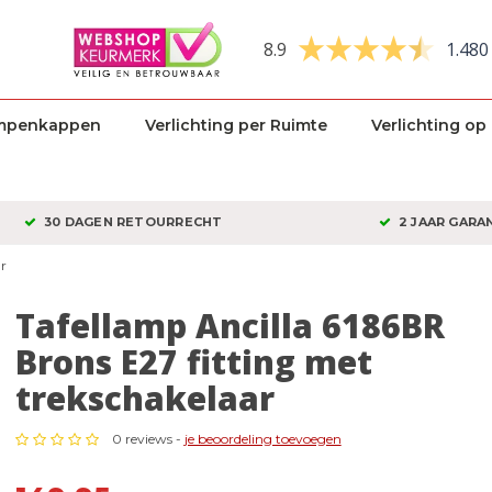
8.9
1.480
mpenkappen
Verlichting per Ruimte
Verlichting op
30 DAGEN RETOURRECHT
2 JAAR GARA
ar
Tafellamp Ancilla 6186BR
Brons E27 fitting met
trekschakelaar
0 reviews -
je beoordeling toevoegen