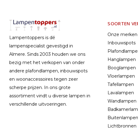
SOORTEN VE
Onze merken
Lampentoppers is dé
Inbouwspots
lampenspecialist gevestigd in
Plafondlamp
Almere. Sinds 2003 houden we ons
Hanglampen
bezig met het verkopen van onder
Booglampen
andere plafondlampen, inbouwspots
Vloerlampen
en woonaccessoires tegen zeer
Tafellampen
scherpe prijzen. In ons grote
Lavalampen
assortiment vindt u diverse lampen in
Wandlampen
verschillende uitvoeringen.
Badkamerla
Buitenlampe
Lichtbronnen