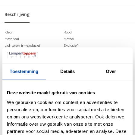
Beschrijving
Kleur
Rood
Materiaal
Metaal
Lichtbron in- exclusief
Exclusief
Fitting
E27
Aantal lichtpunten
1
Bediening verlichting
Aan / uit schakelaar op het product
Toestemming
Details
Over
Voetplaat doorsnee
22 cm
Product diepte
55 cm
Product hoogte
30 - 60cm & 70cm in rechtop stand
Verstelbaar in hoogte
Ja
Deze website maakt gebruik van cookies
Beweging
Knikbaar & Draaibaar
We gebruiken cookies om content en advertenties te
Doorsnee kapje
16 cm
personaliseren, om functies voor social media te bieden
Garantie
2 jaar
en om ons websiteverkeer te analyseren. Ook delen we
Levertoestand
Deels gemonteerd
informatie over uw gebruik van onze site met onze
Inclusief snoer & stekker
Ja
partners voor social media, adverteren en analyse. Deze
Beveiligingsklasse IP
IP20 Stofdicht