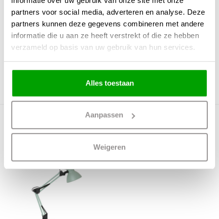
informatie over uw gebruik van onze site met onze
Lampenkap diameter
12,5
partners voor social media, adverteren en analyse. Deze
Lampenkap hoogte in cm
13,5
partners kunnen deze gegevens combineren met andere
Lichtbron in- exclusief
Exclusief
informatie die u aan ze heeft verstrekt of die ze hebben
Materiaal
Metaal
Max Wattage
40 Watt
verzameld op basis van uw gebruik van hun services.
Aantal lichtpunten
1
Beveiligingsklasse IP
IP20 Stofdicht
Fitting
E27 (grote fitting)
Alles toestaan
Voltage
Hoogspanning 220/230V
Aanpassen
Meer producten uit deze serie
Weigeren