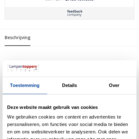
Beschrijving
Verstelbaar in hoogte
Arm is verstelbaar
Voet diameter in cm
15
Voet hoogte in cm
2
Toestemming
Details
Over
Aan / uit schakelaar in het
Bediening verlichting
snoer
Kleur
Wit,Zwart
Deze website maakt gebruik van cookies
Kabel lengte in cm
150
Levertoestand
Gedeeltelijk gemonteerd
We gebruiken cookies om content en advertenties te
Garantie
2 jaar
personaliseren, om functies voor social media te bieden
Is de lamp verstelbaar?
Draai- en kantelbaar
en om ons websiteverkeer te analyseren. Ook delen we
Kleuromschrijving
Mat zwart