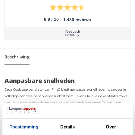
/
8.9
10
1.480 reviews
Beschrijving
Aanpasbare snelheden
Deze Coolcube ventilator van FlinQ biedt aanpasbare snelheden waardoor je
volledige controle hebt over de luchtstroom. Tevens kun je de ventilator zowel
van links naar rechts als omhoog en omlaag laten bewegen. Of je nu een
subtiele bries of een krachtige verkoeling verkiest, deze ventilator past zich
aan jouw voorkeuren aan en zorgt voor een rustige en comfortabele omgeving,
zodat je ongestoord kunt werken, ontspannen of slapen.
Toestemming
Details
Over