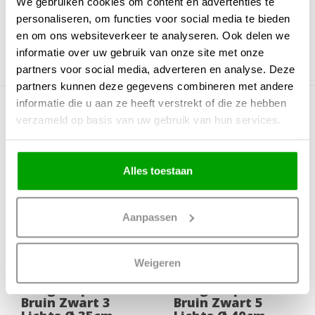
We gebruiken cookies om content en advertenties te
Incl. Snoer & Stekker
Ja
personaliseren, om functies voor social media te bieden
en om ons websiteverkeer te analyseren. Ook delen we
Dimbaar
Ja
informatie over uw gebruik van onze site met onze
Incl. dimmer
Nee
partners voor social media, adverteren en analyse. Deze
partners kunnen deze gegevens combineren met andere
informatie die u aan ze heeft verstrekt of die ze hebben
Meer producten uit deze serie
verzameld op basis van uw gebruik van hun services.
Alles toestaan
Aanpassen
Weigeren
Hanglamp Fuoco
Hanglamp Fuoco
Bruin Zwart 3
Bruin Zwart 5