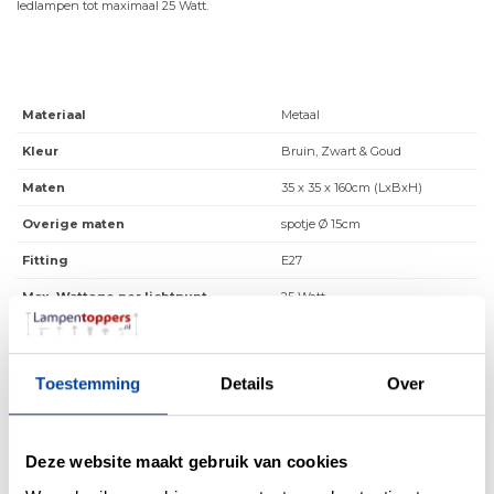
ledlampen tot maximaal 25 Watt.
Materiaal
Metaal
Kleur
Bruin, Zwart & Goud
Maten
35 x 35 x 160cm (LxBxH)
Overige maten
spotje Ø 15cm
Fitting
E27
Max. Wattage per lichtpunt
25 Watt
Incl. lichtbron
Nee
Energielabel
Geen
Toestemming
Details
Over
Lichtkleur
0
Lichtsterkte
0
Deze website maakt gebruik van cookies
IP waarde
IP20