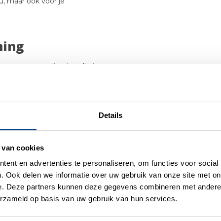
eu, maar ook voor je
ning
voor eenvoudige installatie.
past, en het flexibele
je die nodig hebt te richten.
iteloos aanpassen, zonder
Details
 van cookies
ent en advertenties te personaliseren, om functies voor social
ebouwde dimmer is de ideale
. Ook delen we informatie over uw gebruik van onze site met on
aanpasbare verlichting en
e. Deze partners kunnen deze gegevens combineren met andere i
oeften en verwachtingen.
erzameld op basis van uw gebruik van hun services.
erhef je leeservaring naar
iteit, stijl en comfort – kies