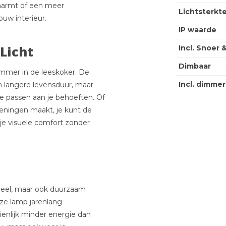
omarmt of een meer
Lichtsterkt
uw interieur.
IP waarde
Licht
Incl. Snoer 
Dimbaar
mmer in de leeskoker. De
Incl. dimmer
en langere levensduur, maar
 te passen aan je behoeften. Of
eningen maakt, je kunt de
 je visuele comfort zonder
oneel, maar ook duurzaam
ze lamp jarenlang
enlijk minder energie dan