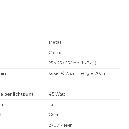
Metaal
Creme
25 x 25 x 150cm (LxBxH)
ten
koker Ø 2.5cm Lengte 20cm
e per lichtpunt
4.5 Watt
on
Ja
l
Geen
2700 Kelvin