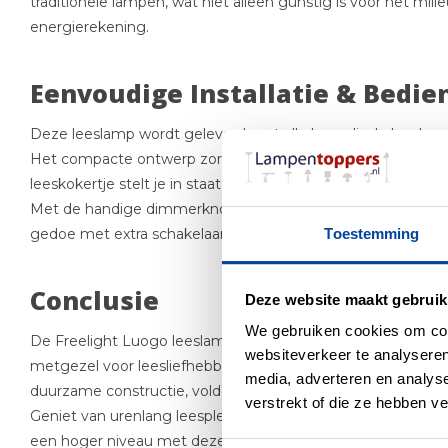
traditionele lampen, wat niet alleen gunstig is voor het mili
energierekening.
Eenvoudige Installatie & Bedie
Deze leeslamp wordt geleverd met alle benodigde hardware 
Het compacte ontwerp zorgt ervoor dat hij in kleine ruimtes 
leeskokertje stelt je in staat om de verlichting precies waar 
Met de handige dimmerknop kun je de lichtintensiteit moe
gedoe met extra schakelaars of afstandsbedieningen.
Toestemming
Conclusie
Deze website maakt gebruik
We gebruiken cookies om cont
De Freelight Luogo leeslamp met LED-technologie en ing
websiteverkeer te analyseren
metgezel voor leesliefhebbers. Met zijn stijlvolle ontwerp, 
media, adverteren en analys
duurzame constructie, voldoet deze leeslamp aan al je beh
verstrekt of die ze hebben v
Geniet van urenlang leesplezier zonder vermoeide ogen en v
een hoger niveau met deze verlichte metgezel. Kies voor kwal