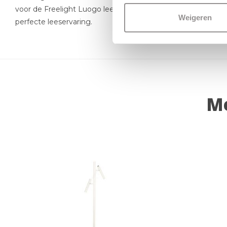
voor de Freelight Luogo leeslamp. Ontdek zelf de magie van 
Weigeren
perfecte leeservaring.
Me