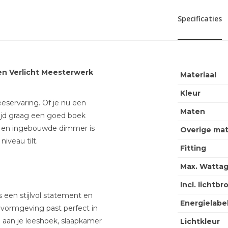
Specificaties
en Verlicht Meesterwerk
Materiaal
Kleur
eeservaring. Of je nu een
Maten
ijd graag een goed boek
e en ingebouwde dimmer is
Overige ma
iveau tilt.
Fitting
Max. Wattag
Incl. lichtbr
 een stijlvol statement en
Energielabe
 vormgeving past perfect in
 aan je leeshoek, slaapkamer
Lichtkleur