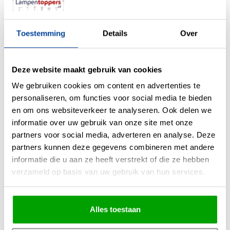
schutting, gevel of buitenmuur en geniet van jouw nieuwe up en down light.
Deze wandlamp voldoet dan ook aan alle internationale eisen betreft de
elektrische veiligheid en technische uitvoering.
Toestemming
Details
Over
Deze website maakt gebruik van cookies
Materiaal
Metaal
We gebruiken cookies om content en advertenties te
Kleur
Geborsteld Goud
personaliseren, om functies voor social media te bieden
Maten
14.5 x 20 x 4cm (BxHxD)
en om ons websiteverkeer te analyseren. Ook delen we
Overige maten
informatie over uw gebruik van onze site met onze
partners voor social media, adverteren en analyse. Deze
Fitting
Geen fitting geïntegreerde led
partners kunnen deze gegevens combineren met andere
Max. Wattage per lichtpunt
6 Watt
informatie die u aan ze heeft verstrekt of die ze hebben
verzameld op basis van uw gebruik van hun services.
Incl. lichtbron
Ja
Energielabel
F
Lichtkleur
2700 Kelvin
Alles toestaan
Lichtsterkte
1050 Lumen