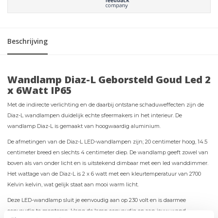
Beschrijving
Wandlamp Diaz-L Geborsteld Goud Led 2
x 6Watt IP65
Met de indirecte verlichting en de daarbij ontstane schaduweffecten zijn de
Diaz-L wandlampen duidelijk echte sfeermakers in het interieur. De
wandlamp Diaz-L is gemaakt van hoogwaardig aluminium.
De afmetingen van de Diaz-L LED-wandlampen zijn; 20 centimeter hoog, 14.5
centimeter breed en slechts 4 centimeter diep. De wandlamp geeft zowel van
boven als van onder licht en is uitstekend dimbaar met een led wanddimmer.
Het wattage van de Diaz-L is 2 x 6 watt met een kleurtemperatuur van 2700
Kelvin kelvin, wat gelijk staat aan mooi warm licht.
Deze LED-wandlamp sluit je eenvoudig aan op 230 volt en is daarmee
eenvoudig te monteren. Hang de lamp eenvoudig op aan jouw wand,