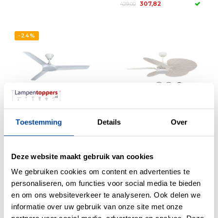
307,82
429,00
-24%
Plafondventilator
Plafondventilator
Toestemming
Details
Over
Abyss Wit Ø
Bali Wit incl.
142cm IP66
18Watt Led Ø
132cm
Deze website maakt gebruik van cookies
415,64
549,00
We gebruiken cookies om content en advertenties te
458,00
personaliseren, om functies voor social media te bieden
en om ons websiteverkeer te analyseren. Ook delen we
-24%
-17%
informatie over uw gebruik van onze site met onze