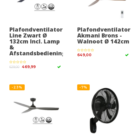
Plafondventilator
Plafondventilator
Line Zwart Ø
Akmani Brons -
132cm Incl. Lamp
Walnoot Ø 142cm
&
Afstandsbediening
649,00
469,99
629,00
-23%
-7%