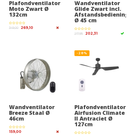
Plafondventilator
Wandventilator
Moto Zwart Ø
Glide Zwart incl.
132cm
Afstandsbediening
Ø 45 cm
269,10
349,00
202,31
217,95
-28%
Wandventilator
Plafondventilator
Breeze Staal Ø
Airfusion Climate
46cm
II Antraciet Ø
127cm
159,00