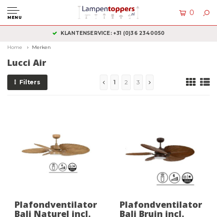
0
MENU
KLANTENSERVICE: +31 (0)36 2340050
Home
Merken
Lucci Air
Filters
1
2
3
Plafondventilator
Plafondventilator
Bali Naturel incl.
Bali Bruin incl.