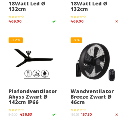
18Watt Led Ø
18Watt Led Ø
132cm
132cm
469,00
469,00
-22%
-7%
Plafondventilator
Wandventilator
Abyss Zwart Ø
Breeze Zwart Ø
142cm IP66
46cm
426,53
157,50
549,00
169,95