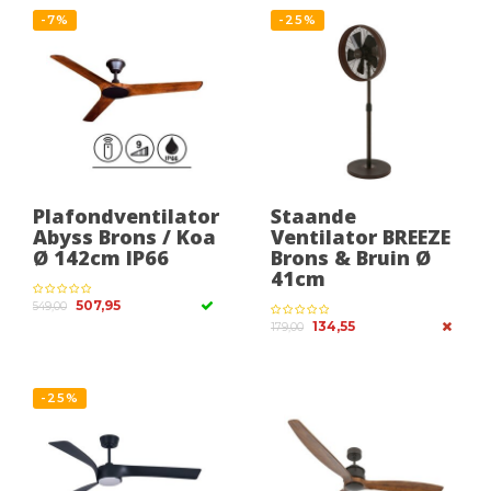
-7%
-25%
Plafondventilator
Staande
Abyss Brons / Koa
Ventilator BREEZE
Ø 142cm IP66
Brons & Bruin Ø
41cm
507,95
549,00
134,55
179,00
-25%