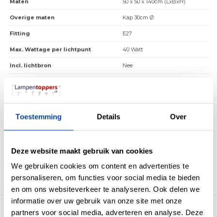
Maten
50 x 50 x 140cm (LxBxH)
Overige maten
Kap 30cm Ø
Fitting
E27
Max. Wattage per lichtpunt
40 Watt
Incl. lichtbron
Nee
Energielabel
Lichtkleur
Lichtsterkte
Toestemming
Details
Over
IP waarde
Geen IP waarde
Incl. Snoer & Stekker
Deze website maakt gebruik van cookies
Dimbaar
Ja
We gebruiken cookies om content en advertenties te
personaliseren, om functies voor social media te bieden
Incl. dimmer
Nee
en om ons websiteverkeer te analyseren. Ook delen we
informatie over uw gebruik van onze site met onze
Meer producten uit deze serie
partners voor social media, adverteren en analyse. Deze