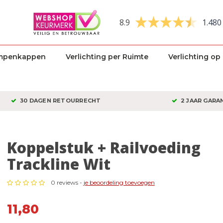
8.9
1.480
mpenkappen
Verlichting per Ruimte
Verlichting op
30 DAGEN RETOURRECHT
2 JAAR GARA
Koppelstuk + Railvoeding
Trackline Wit
0 reviews -
je beoordeling toevoegen
11,80