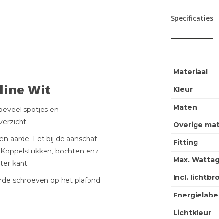
Specificaties
Materiaal
line Wit
Kleur
Maten
hoeveel spotjes en
verzicht.
Overige ma
en aarde. Let bij de aanschaf
Fitting
t. Koppelstukken, bochten enz.
Max. Wattag
ter kant.
Incl. lichtbr
rde schroeven op het plafond
Energielabe
Lichtkleur