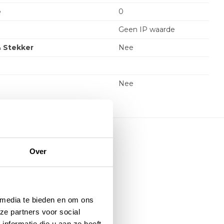
e
0
Geen IP waarde
& Stekker
Nee
Nee
Over
soire mee:
 media te bieden en om ons
ze partners voor social
nformatie die u aan ze heeft