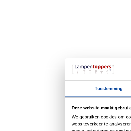
Toestemming
Bestel di
Deze website maakt gebruik
We gebruiken cookies om cont
websiteverkeer te analyseren
media, adverteren en analys