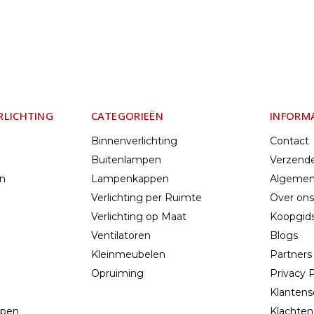
RLICHTING
CATEGORIEËN
INFORM
Binnenverlichting
Contact
Buitenlampen
Verzend
en
Lampenkappen
Algemen
Verlichting per Ruimte
Over ons
Verlichting op Maat
Koopgids
Ventilatoren
Blogs
Kleinmeubelen
Partners
Opruiming
Privacy P
Klantens
mpen
Klachten