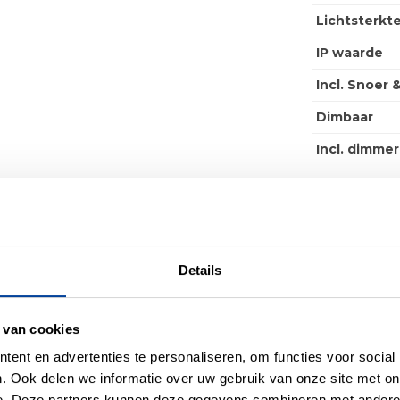
Lichtsterkt
IP waarde
Incl. Snoer 
Dimbaar
Incl. dimmer
Details
rect je lichtbron of acces
 van cookies
ent en advertenties te personaliseren, om functies voor social
. Ook delen we informatie over uw gebruik van onze site met on
e. Deze partners kunnen deze gegevens combineren met andere i