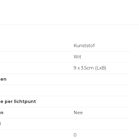
Kunststof
Wit
9 x 3.5cm (LxB)
ten
e per lichtpunt
on
Nee
l
0