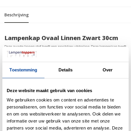
Beschrijving
Lampenkap Ovaal Linnen Zwart 30cm
Deze zwarte linnen stof heeft een prachtige uitstraling. Deze lampenkap heeft
zijn eigen charme en kan het interieur op verschillende manieren
transformeren. De Lampkappen creëren een zachte, gelijkmatige
lichtverspreiding en zijn ideaal voor algemene verlichting in een kamer. De
Toestemming
Details
Over
binnenkant van de lampenkap is wit PVC.
Deze ovale lampenkap wordt met de hand gemaakt en heeft hierdoor een
perfecte afwerking. Echt vakmanschap dat je nog maar zelden ziet.
Deze website maakt gebruik van cookies
specificaties
We gebruiken cookies om content en advertenties te
personaliseren, om functies voor social media te bieden
Afmeting: 30 x 15.5 x 20cm (BxDxH)
Fitting aansluiting: E27
en om ons websiteverkeer te analyseren. Ook delen we
Stof: Linnen zwart
informatie over uw gebruik van onze site met onze
Binnenkant: PVC Wit
partners voor social media, adverteren en analyse. Deze