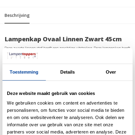
Beschrijving
Lampenkap Ovaal Linnen Zwart 45cm
Deze zwarte linnen stof heeft een prachtige uitstraling. Deze lampenkap heeft
zijn eigen charme en kan het interieur op verschillende manieren
transformeren. De Lampkappen creëren een zachte, gelijkmatige
lichtverspreiding en zijn ideaal voor algemene verlichting in een kamer. De
Toestemming
Details
Over
binnenkant van de lampenkap is wit PVC.
Deze ovale lampenkap wordt met de hand gemaakt en heeft hierdoor een
perfecte afwerking. Echt vakmanschap dat je nog maar zelden ziet.
Deze website maakt gebruik van cookies
specificaties
We gebruiken cookies om content en advertenties te
personaliseren, om functies voor social media te bieden
Afmeting: 45 x 26.5 x 27cm (BxDxH)
Fitting aansluiting: E27
en om ons websiteverkeer te analyseren. Ook delen we
Stof: Linnen zwart
informatie over uw gebruik van onze site met onze
Binnenkant: PVC Wit
partners voor social media, adverteren en analyse. Deze