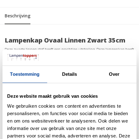
Beschrijving
Lampenkap Ovaal Linnen Zwart 35cm
Deze zwarte linnen stof heeft een prachtige uitstraling. Deze lampenkap heeft
zijn eigen charme en kan het interieur op verschillende manieren
transformeren. De Lampkappen creëren een zachte, gelijkmatige
lichtverspreiding en zijn ideaal voor algemene verlichting in een kamer. De
Toestemming
Details
Over
binnenkant van de lampenkap is wit PVC.
Deze ovale lampenkap wordt met de hand gemaakt en heeft hierdoor een
perfecte afwerking. Echt vakmanschap dat je nog maar zelden ziet.
Deze website maakt gebruik van cookies
specificaties
We gebruiken cookies om content en advertenties te
personaliseren, om functies voor social media te bieden
Afmeting: 35 x 17.5 x 23cm (BxDxH)
Fitting aansluiting: E27
en om ons websiteverkeer te analyseren. Ook delen we
Stof: Linnen zwart
informatie over uw gebruik van onze site met onze
Binnenkant: PVC Wit
partners voor social media, adverteren en analyse. Deze