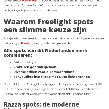
complete
collectie Freelight
spotjes die direct leverbaar zijn vanuit het
magazijn in Almere. Je hoeft dus nooit lang te wachten op nieuwe
verlichting die je interieur echt afmaakt.
Waarom Freelight spots
een slimme keuze zijn
Spotjes die zowel sfeer kunnen brengen als krachtig licht geven wanneer
dat nodig is.
Freelight
begrijpt dat als geen ander.
Alle spots van dit Nederlandse merk
combineren:
Dutch design
Praktisch gebruiksgemak
Diverse stijlen voor elke woonruimte
Eenvoudige installatie met GU10 lichtbronnen
Doordat bijna al Freelight spotjes geschikt zijn voor vervangbare GU10
LED-lampen, houd je volledige controle over lichtkleur, lichtsterkte en
uitstraling. Van fel werklicht tot warm sfeerlicht: jij bepaalt het.
Razza spots: de moderne