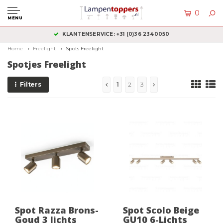
0
MENU
KLANTENSERVICE: +31 (0)36 2340050
Home
Freelight
Spots Freelight
Spotjes Freelight
Filters
1
2
3
Spot Razza Brons-
Spot Scolo Beige
Goud 3 lichts
GU10 6-Lichts