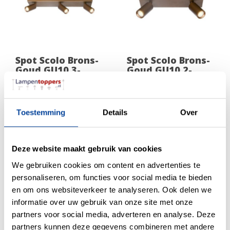
Spot Scolo Brons-
Spot Scolo Brons-
Goud GU10 3-
Goud GU10 2-
Lichts Balk
Lichts Balk
105,00
79,00
Toestemming
Details
Over
Deze website maakt gebruik van cookies
We gebruiken cookies om content en advertenties te
personaliseren, om functies voor social media te bieden
en om ons websiteverkeer te analyseren. Ook delen we
informatie over uw gebruik van onze site met onze
partners voor social media, adverteren en analyse. Deze
Spot Scolo Brons-
Spot Scolo Beige
partners kunnen deze gegevens combineren met andere