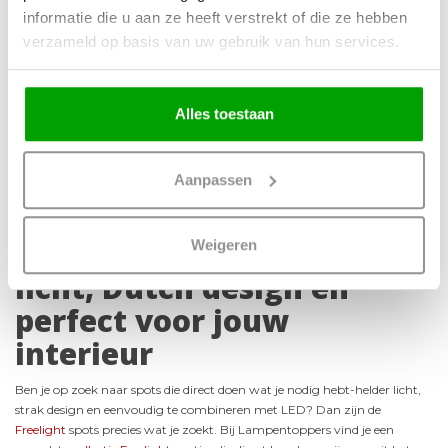
Goud GU10 2-
GU10 3-Lichts
informatie die u aan ze heeft verstrekt of die ze hebben
Lichts
Balk
verzameld op basis van uw gebruik van hun services.
79,00
105,00
Alles toestaan
1
2
3
Aanpassen
Spotjes Freelight
Freelight spots: direct
Weigeren
licht, Dutch design en
perfect voor jouw
interieur
Ben je op zoek naar spots die direct doen wat je nodig hebt-helder licht,
strak design en eenvoudig te combineren met LED? Dan zijn de
Freelight
spots precies wat je zoekt. Bij Lampentoppers vind je een